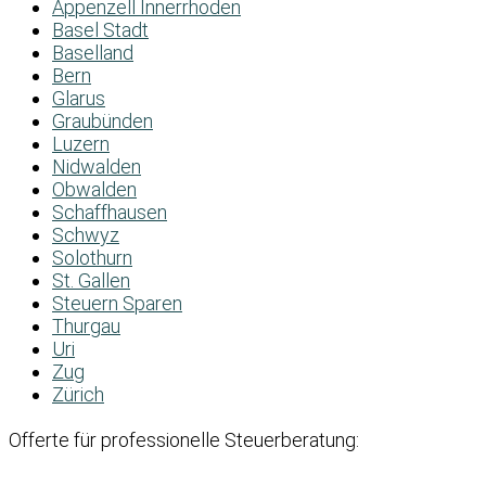
Appenzell Innerrhoden
Basel Stadt
Baselland
Bern
Glarus
Graubünden
Luzern
Nidwalden
Obwalden
Schaffhausen
Schwyz
Solothurn
St. Gallen
Steuern Sparen
Thurgau
Uri
Zug
Zürich
Offerte für professionelle Steuerberatung: