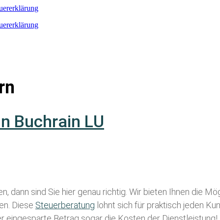
euererklärung
euererklärung
rn
in Buchrain LU
n, dann sind Sie hier genau richtig. Wir bieten Ihnen die Mö
len. Diese
Steuerberatung
lohnt sich für praktisch jeden Ku
der eingesparte Betrag sogar die Kosten der Dienstleistung!