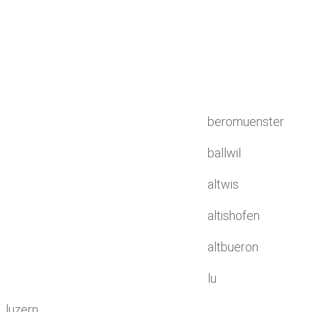
beromuenster
ballwil
altwis
altishofen
altbueron
lu
luzern