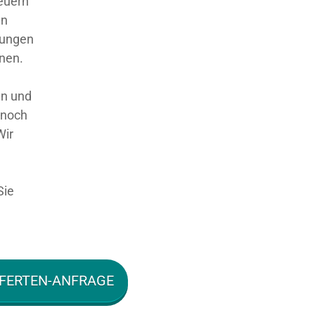
teuern
en
sungen
nnen.
en und
 noch
Wir
Sie
FERTEN-ANFRAGE