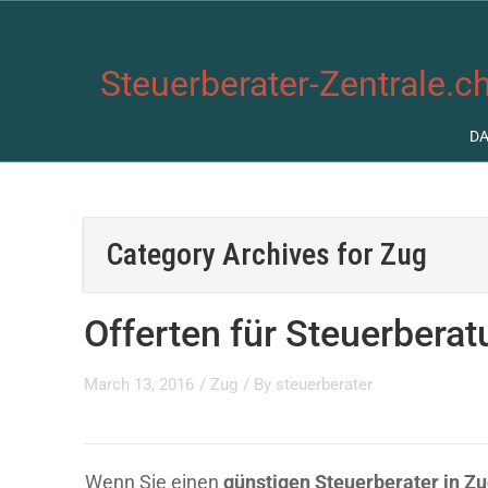
Steuerberater-Zentrale.ch
D
Category Archives for
Zug
Offerten für Steuerbera
March 13, 2016
/
Zug
/ By
steuerberater
Wenn Sie einen
günstigen Steuerberater in Z