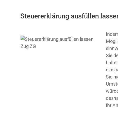
Steuererklärung ausfüllen lasse
Indem
Mögli
sinnv
Sie de
halte
einsp
Sie n
Umstä
würde
desha
Ihr A