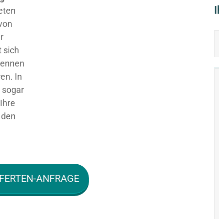
ieten
 von
r
 sich
 kennen
en. In
g sogar
Ihre
 den
FERTEN-ANFRAGE