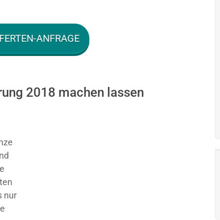
FERTEN-ANFRAGE
ärung 2018 machen lassen
nze
und
ie
sten
 nur
ge