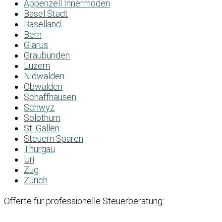
Appenzell Innerrhoden
Basel Stadt
Baselland
Bern
Glarus
Graubünden
Luzern
Nidwalden
Obwalden
Schaffhausen
Schwyz
Solothurn
St. Gallen
Steuern Sparen
Thurgau
Uri
Zug
Zürich
Offerte für professionelle Steuerberatung: