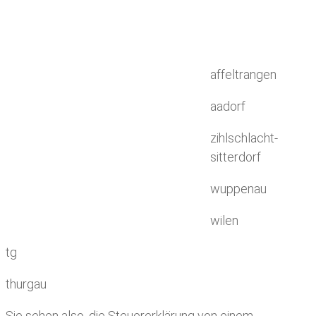
affeltrangen
aadorf
zihlschlacht-
sitterdorf
wuppenau
wilen
tg
thurgau
Sie sehen also, die Steuererklärung von einem