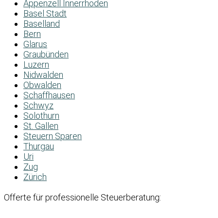
Appenzell Innerrhoden
Basel Stadt
Baselland
Bern
Glarus
Graubünden
Luzern
Nidwalden
Obwalden
Schaffhausen
Schwyz
Solothurn
St. Gallen
Steuern Sparen
Thurgau
Uri
Zug
Zürich
Offerte für professionelle Steuerberatung: