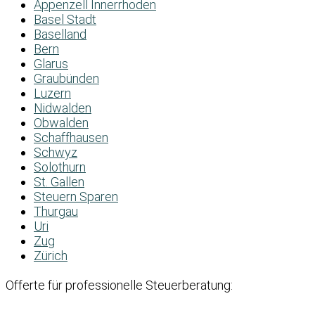
Appenzell Innerrhoden
Basel Stadt
Baselland
Bern
Glarus
Graubünden
Luzern
Nidwalden
Obwalden
Schaffhausen
Schwyz
Solothurn
St. Gallen
Steuern Sparen
Thurgau
Uri
Zug
Zürich
Offerte für professionelle Steuerberatung: