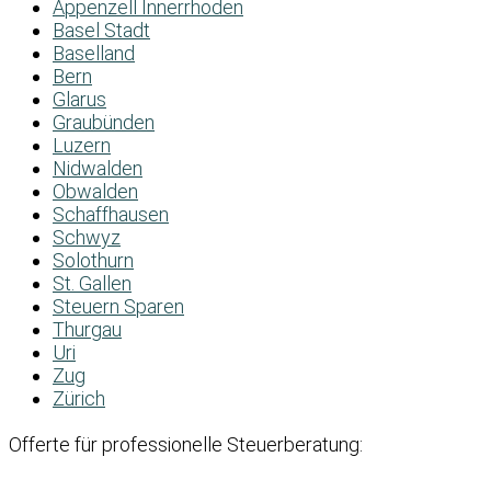
Appenzell Innerrhoden
Basel Stadt
Baselland
Bern
Glarus
Graubünden
Luzern
Nidwalden
Obwalden
Schaffhausen
Schwyz
Solothurn
St. Gallen
Steuern Sparen
Thurgau
Uri
Zug
Zürich
Offerte für professionelle Steuerberatung: