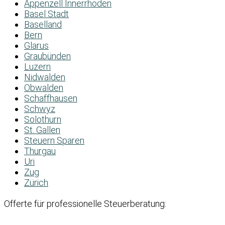
Appenzell Innerrhoden
Basel Stadt
Baselland
Bern
Glarus
Graubünden
Luzern
Nidwalden
Obwalden
Schaffhausen
Schwyz
Solothurn
St. Gallen
Steuern Sparen
Thurgau
Uri
Zug
Zürich
Offerte für professionelle Steuerberatung: