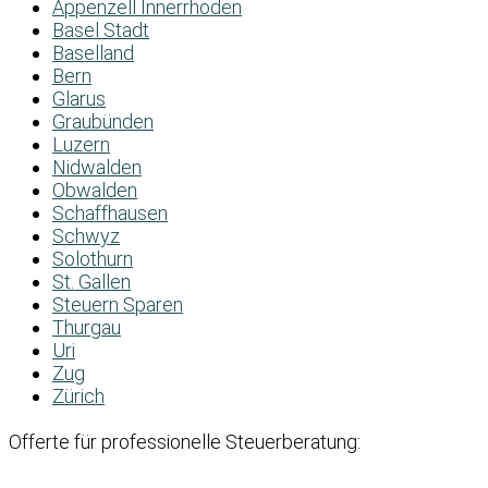
Appenzell Innerrhoden
Basel Stadt
Baselland
Bern
Glarus
Graubünden
Luzern
Nidwalden
Obwalden
Schaffhausen
Schwyz
Solothurn
St. Gallen
Steuern Sparen
Thurgau
Uri
Zug
Zürich
Offerte für professionelle Steuerberatung: