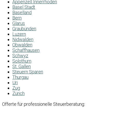
Appenzell Innerrhoden
Basel Stadt
Baselland
Bern
Glarus
Graubünden
Luzern
Nidwalden
Obwalden
Schaffhausen
Schwyz
Solothurn
St. Gallen
Steuern Sparen
Thurgau
Uri
Zug
Zürich
Offerte für professionelle Steuerberatung: