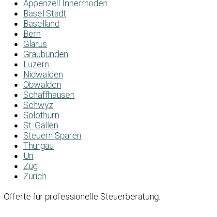
Appenzell Innerrhoden
Basel Stadt
Baselland
Bern
Glarus
Graubünden
Luzern
Nidwalden
Obwalden
Schaffhausen
Schwyz
Solothurn
St. Gallen
Steuern Sparen
Thurgau
Uri
Zug
Zürich
Offerte für professionelle Steuerberatung: