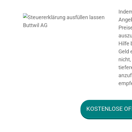
Indem
Angeb
Preis
auszu
Hilfe
Geld 
nicht
tiefe
anzuf
empfe
KOSTENLOSE OF