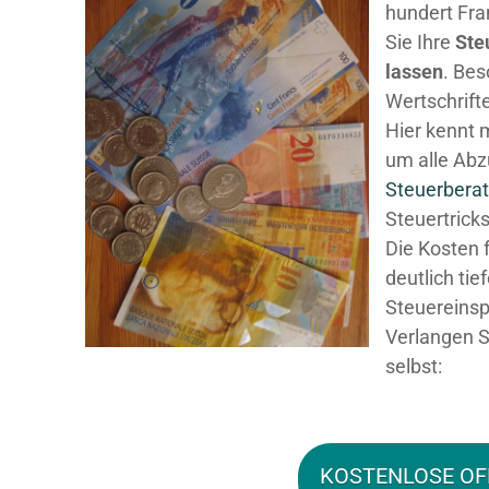
hundert Fra
Sie Ihre
Ste
lassen
. Be
Wertschrifte
Hier kennt 
um alle Abz
Steuerberat
Steuertricks
Die Kosten 
deutlich tie
Steuereinsp
Verlangen S
selbst:
KOSTENLOSE OF