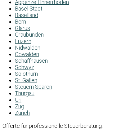
Appenzell Innerrhoden
Basel Stadt
Baselland
Bern
Glarus
Graubünden
Luzern
Nidwalden
Obwalden
Schaffhausen
Schwyz
Solothurn
St. Gallen
Steuern Sparen
Thurgau
Uri
Zug
Zürich
Offerte für professionelle Steuerberatung: