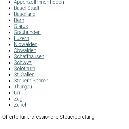
Appenzell Innerrhoden
Basel Stadt
Baselland
Bern
Glarus
Graubünden
Luzern
Nidwalden
Obwalden
Schaffhausen
Schwyz
Solothurn
St. Gallen
Steuern Sparen
Thurgau
Uri
Zug
Zürich
Offerte für professionelle Steuerberatung: