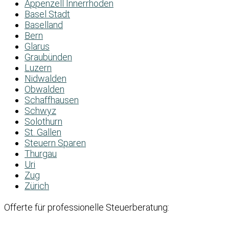
Appenzell Innerrhoden
Basel Stadt
Baselland
Bern
Glarus
Graubünden
Luzern
Nidwalden
Obwalden
Schaffhausen
Schwyz
Solothurn
St. Gallen
Steuern Sparen
Thurgau
Uri
Zug
Zürich
Offerte für professionelle Steuerberatung: