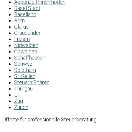
Appenzell Innerrhoden
Basel Stadt
Baselland
Bern
Glarus
Graubünden
Luzern
Nidwalden
Obwalden
Schaffhausen
Schwyz
Solothurn
St. Gallen
Steuern Sparen
Thurgau
Uri
Zug
Zürich
Offerte für professionelle Steuerberatung: