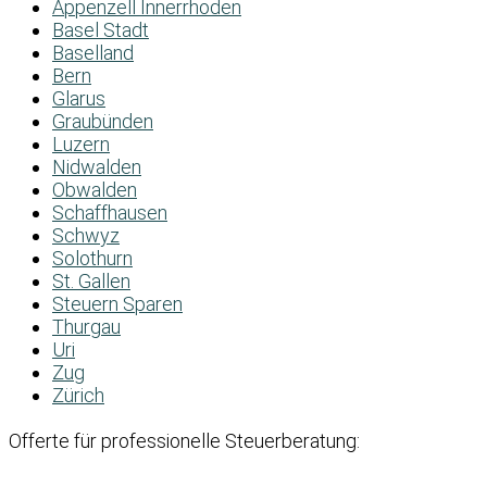
Appenzell Innerrhoden
Basel Stadt
Baselland
Bern
Glarus
Graubünden
Luzern
Nidwalden
Obwalden
Schaffhausen
Schwyz
Solothurn
St. Gallen
Steuern Sparen
Thurgau
Uri
Zug
Zürich
Offerte für professionelle Steuerberatung: