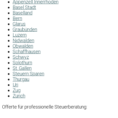
Appenzell Innerrhoden
Basel Stadt
Baselland
Bern
Glarus
Graubünden
Luzern
Nidwalden
Obwalden
Schaffhausen
Schwyz
Solothurn
St. Gallen
Steuern Sparen
Thurgau
Uri
Zug
Zürich
Offerte für professionelle Steuerberatung: