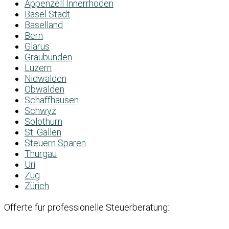
Appenzell Innerrhoden
Basel Stadt
Baselland
Bern
Glarus
Graubünden
Luzern
Nidwalden
Obwalden
Schaffhausen
Schwyz
Solothurn
St. Gallen
Steuern Sparen
Thurgau
Uri
Zug
Zürich
Offerte für professionelle Steuerberatung: