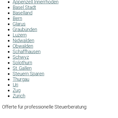
Appenzell Innerrhoden
Basel Stadt
Baselland
Bern
Glarus
Graubünden
Luzern
Nidwalden
Obwalden
Schaffhausen
Schwyz
Solothurn
St. Gallen
Steuern Sparen
Thurgau
Uri
Zug
Zürich
Offerte für professionelle Steuerberatung: