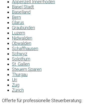
Appenzell Innerrhoden
Basel Stadt
Baselland
Bern
Glarus
Graubünden
Luzern
Nidwalden
Obwalden
Schaffhausen
Schwyz
Solothurn
St. Gallen
Steuern Sparen
Thurgau
Uri
Zug
Zürich
Offerte für professionelle Steuerberatung: