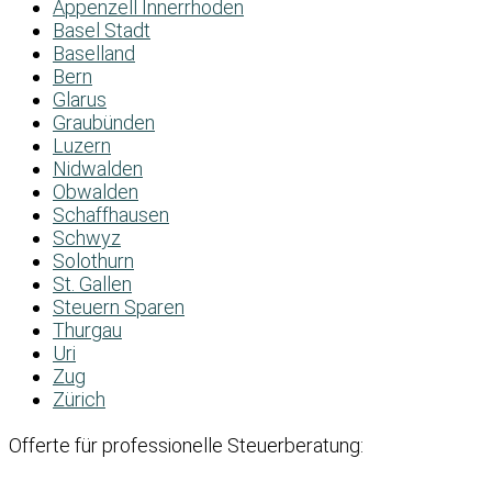
Appenzell Innerrhoden
Basel Stadt
Baselland
Bern
Glarus
Graubünden
Luzern
Nidwalden
Obwalden
Schaffhausen
Schwyz
Solothurn
St. Gallen
Steuern Sparen
Thurgau
Uri
Zug
Zürich
Offerte für professionelle Steuerberatung: