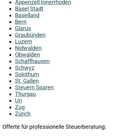
Appenzell Innerrhoden
Basel Stadt
Baselland
Bern
Glarus
Graubünden
Luzern
Nidwalden
Obwalden
Schaffhausen
Schwyz
Solothurn
St. Gallen
Steuern Sparen
Thurgau
Uri
Zug
Zürich
Offerte für professionelle Steuerberatung: