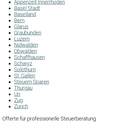
Appenzell Innerrhoden
Basel Stadt
Baselland
Bern
Glarus
Graubünden
Luzern
Nidwalden
Obwalden
Schaffhausen
Schwyz
Solothurn
St. Gallen
Steuern Sparen
Thurgau
Uri
Zug
Zürich
Offerte für professionelle Steuerberatung: