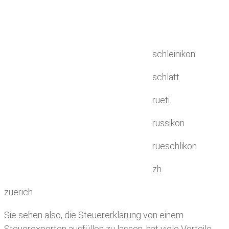
schleinikon
schlatt
rueti
russikon
rueschlikon
zh
zuerich
Sie sehen also, die Steuererklärung von einem
Steuerexperten ausfüllen zu lassen, hat viele Vorteile.