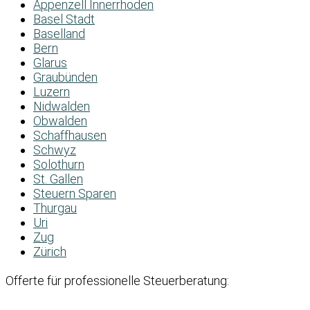
Appenzell Innerrhoden
Basel Stadt
Baselland
Bern
Glarus
Graubünden
Luzern
Nidwalden
Obwalden
Schaffhausen
Schwyz
Solothurn
St. Gallen
Steuern Sparen
Thurgau
Uri
Zug
Zürich
Offerte für professionelle Steuerberatung: