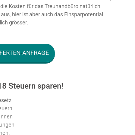
n die Kosten für das Treuhandbüro natürlich
aus, hier ist aber auch das Einsparpotential
ich grösser.
FERTEN-ANFRAGE
18 Steuern sparen!
esetz
teuern
nnen
sungen
nnen.