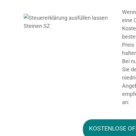
Wenn 
eine 
Koste
beste
Preis
halte
Bei n
Sie d
niedr
Angeb
empfe
an:
KOSTENLOSE OF