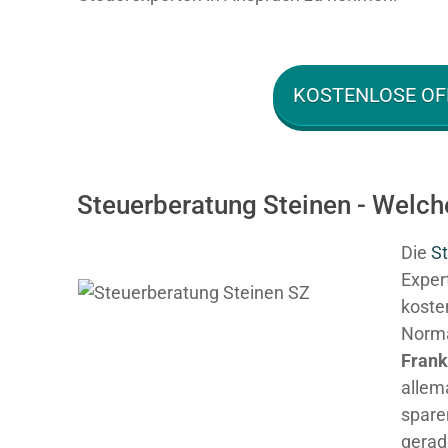
KOSTENLOSE OF
Steuerberatung Steinen - Welch
Die
St
Expert
kosten
Normal
Fran
allem
spare
gerad