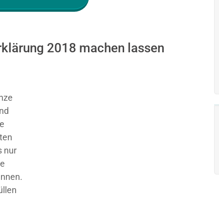
erklärung 2018 machen lassen
nze
und
ie
sten
 nur
ge
ennen.
üllen