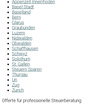
Appenzell Innerrhoden
Basel Stadt
Baselland
Bern
Glarus
Graubünden
Luzern
Nidwalden
Obwalden
Schaffhausen
Schwyz
Solothurn
St. Gallen
Steuern Sparen
Thurgau
Uri
Zug
Zürich
Offerte für professionelle Steuerberatung: