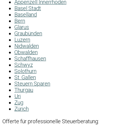
Appenzell Innerrhoden
Basel Stadt
Baselland
Bern
Glarus
Graubünden
Luzern
Nidwalden
Obwalden
Schaffhausen
Schwyz
Solothurn
St. Gallen
Steuern Sparen
Thurgau
Uri
Zug
Zürich
Offerte für professionelle Steuerberatung: