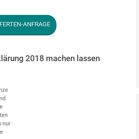
FERTEN-ANFRAGE
rklärung 2018 machen lassen
nze
und
ie
sten
 nur
ge