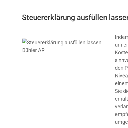
Steuererklärung ausfüllen lasse
Indem
um ei
Koste
sinnv
den P
Nivea
einem
Sie di
erhal
verla
empfe
umge