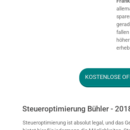
Fran
allem
spare
gerad
falle
höher 
erhebl
KOSTENLOSE OF
Steueroptimierung Bühler - 201
Steueroptimierung ist absolut legal, und das G