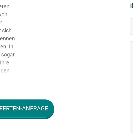
ieten
 von
r
 sich
 kennen
en. In
g sogar
Ihre
 den
FERTEN-ANFRAGE