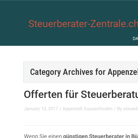
Steuerberater-Zentrale.ch
D
Category Archives for
Appenze
Offerten für Steuerberat
January 13, 2017
/
Appenzell Ausserrhoden
/ By
steuerb
Wenn Sie einen
günstigen Steuerberater in Bü