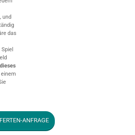
teuern
, und
tändig
äre das
 Spiel
eld
dieses
 einem
Sie
FERTEN-ANFRAGE