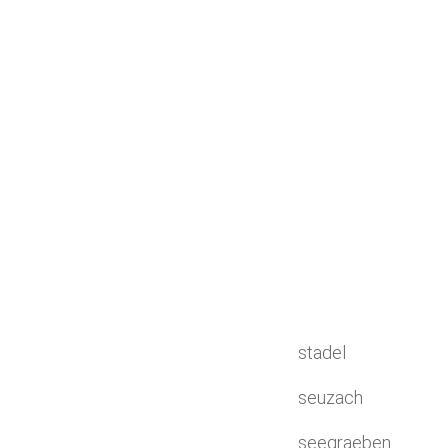
stadel
seuzach
seegraeben