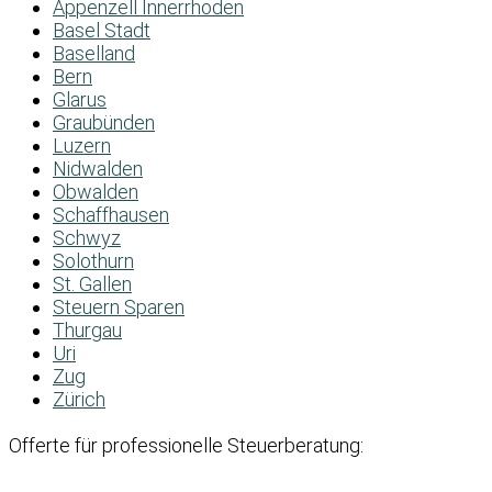
Appenzell Innerrhoden
Basel Stadt
Baselland
Bern
Glarus
Graubünden
Luzern
Nidwalden
Obwalden
Schaffhausen
Schwyz
Solothurn
St. Gallen
Steuern Sparen
Thurgau
Uri
Zug
Zürich
Offerte für professionelle Steuerberatung: