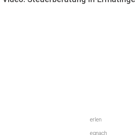
erlen
egnach