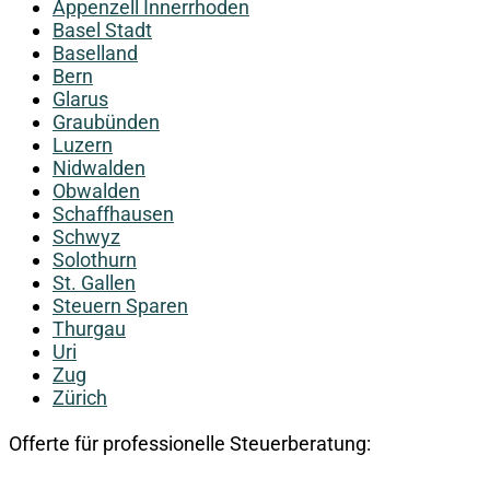
Appenzell Innerrhoden
Basel Stadt
Baselland
Bern
Glarus
Graubünden
Luzern
Nidwalden
Obwalden
Schaffhausen
Schwyz
Solothurn
St. Gallen
Steuern Sparen
Thurgau
Uri
Zug
Zürich
Offerte für professionelle Steuerberatung: