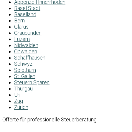
Appenzell Innerrhoden
Basel Stadt
Baselland
Bern
Glarus
Graubünden
Luzern
Nidwalden
Obwalden
Schaffhausen
Schwyz
Solothurn
St. Gallen
Steuern Sparen
Thurgau
Uri
Zug
Zürich
Offerte für professionelle Steuerberatung: