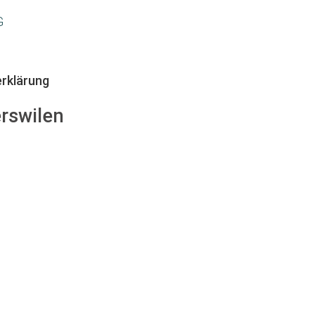
G
rklärung
rswilen