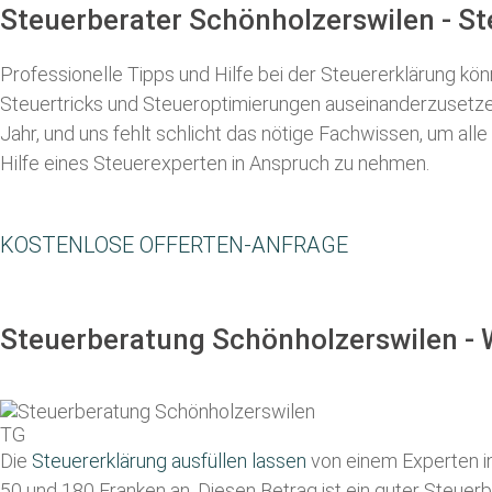
Steuerberater Schönholzerswilen - S
Professionelle Tipps und
Hilfe bei der Ste
uererklärung
könn
Steuertricks und Steueroptimierungen auseinanderzusetzen
Jahr, und uns fehlt schlicht das nötige Fachwissen, um all
Hilfe eines Steuerexperten in Anspruch zu nehmen.
KOSTENLOSE OFFERTEN-ANFRAGE
Steuerberatung Schönholzerswilen - 
Die
Steuererklärung ausfüllen lassen
von einem Experten in 
50 und 180 Franken
an. Diesen Betrag ist ein guter Steue