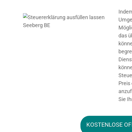
Indem
Umgeb
Mögli
das ü
könne
begre
Diens
könne
Steue
Preis
anzuf
Sie Ih
KOSTENLOSE OF