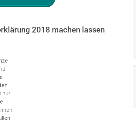
erklärung 2018 machen lassen
nze
und
ie
sten
 nur
ge
ennen.
üllen