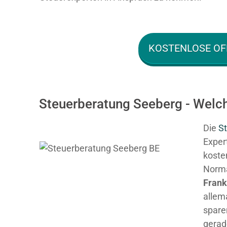
KOSTENLOSE OF
Steuerberatung Seeberg - Welch
Die
St
Expert
kosten
Normal
Fran
allem
spare
gerad