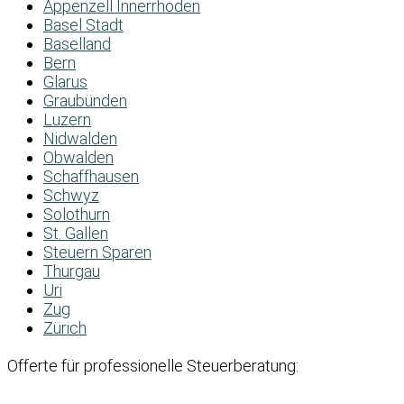
Appenzell Innerrhoden
Basel Stadt
Baselland
Bern
Glarus
Graubünden
Luzern
Nidwalden
Obwalden
Schaffhausen
Schwyz
Solothurn
St. Gallen
Steuern Sparen
Thurgau
Uri
Zug
Zürich
Offerte für professionelle Steuerberatung: