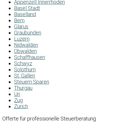
Appenzell Innerrhoden
Basel Stadt
Baselland
Bern
Glarus
Graubünden
Luzern
Nidwalden
Obwalden
Schaffhausen
Schwyz
Solothurn
St. Gallen
Steuern Sparen
Thurgau
Uri
Zug
Zürich
Offerte für professionelle Steuerberatung: