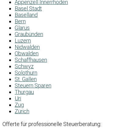
Appenzell Innerrhoden
Basel Stadt
Baselland
Bern
Glarus
Graubünden
Luzern
Nidwalden
Obwalden
Schaffhausen
Schwyz
Solothurn
St. Gallen
Steuern Sparen
Thurgau
Uri
Zug
Zürich
Offerte für professionelle Steuerberatung: