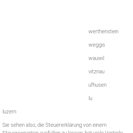
werthenstein
weggis
wauwil
vitznau
ufhusen
lu
luzern
Sie sehen also, die Steuererklärung von einem
Steuerexperten ausfüllen zu lassen, hat viele Vorteile.