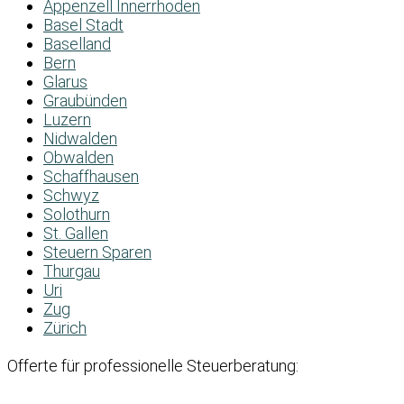
Appenzell Innerrhoden
Basel Stadt
Baselland
Bern
Glarus
Graubünden
Luzern
Nidwalden
Obwalden
Schaffhausen
Schwyz
Solothurn
St. Gallen
Steuern Sparen
Thurgau
Uri
Zug
Zürich
Offerte für professionelle Steuerberatung: