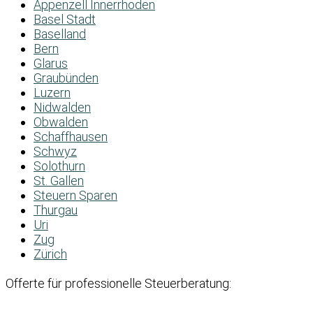
Appenzell Innerrhoden
Basel Stadt
Baselland
Bern
Glarus
Graubünden
Luzern
Nidwalden
Obwalden
Schaffhausen
Schwyz
Solothurn
St. Gallen
Steuern Sparen
Thurgau
Uri
Zug
Zürich
Offerte für professionelle Steuerberatung: