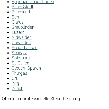
Appenzell Innerrhoden
Basel Stadt
Baselland
Bern
Glarus
Graubünden
Luzern
Nidwalden
Obwalden
Schaffhausen
Schwyz
Solothurn
St. Gallen
Steuern Sparen
Thurgau
Uri
Zug
Zürich
Offerte für professionelle Steuerberatung: