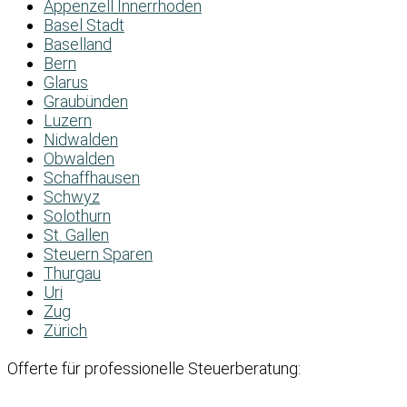
Appenzell Innerrhoden
Basel Stadt
Baselland
Bern
Glarus
Graubünden
Luzern
Nidwalden
Obwalden
Schaffhausen
Schwyz
Solothurn
St. Gallen
Steuern Sparen
Thurgau
Uri
Zug
Zürich
Offerte für professionelle Steuerberatung: