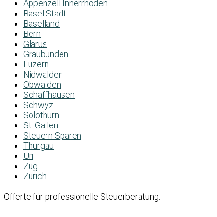
Appenzell Innerrhoden
Basel Stadt
Baselland
Bern
Glarus
Graubünden
Luzern
Nidwalden
Obwalden
Schaffhausen
Schwyz
Solothurn
St. Gallen
Steuern Sparen
Thurgau
Uri
Zug
Zürich
Offerte für professionelle Steuerberatung: