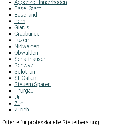
Appenzell Innerrhoden
Basel Stadt
Baselland
Bern
Glarus
Graubünden
Luzern
Nidwalden
Obwalden
Schaffhausen
Schwyz
Solothurn
St. Gallen
Steuern Sparen
Thurgau
Uri
Zug
Zürich
Offerte für professionelle Steuerberatung: