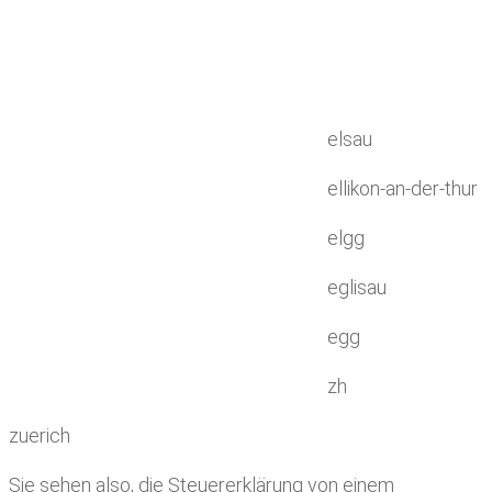
elsau
ellikon-an-der-thur
elgg
eglisau
egg
zh
zuerich
Sie sehen also, die Steuererklärung von einem